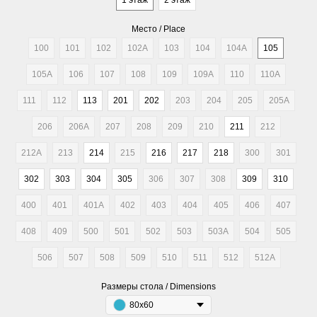
1 этаж
2 этаж
Место / Place
100
101
102
102A
103
104
104A
105
105A
106
107
108
109
109A
110
110A
111
112
113
201
202
203
204
205
205A
206
206A
207
208
209
210
211
212
212A
213
214
215
216
217
218
300
301
302
303
304
305
306
307
308
309
310
400
401
401A
402
403
404
405
406
407
408
409
500
501
502
503
503A
504
505
506
507
508
509
510
511
512
512A
Размеры стола / Dimensions
80x60