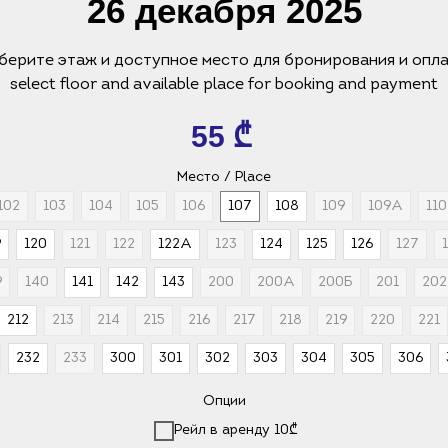
26 декабря 2025
берите этаж и доступное место для бронирования и опл
select floor and available place for booking and payment
55
₾
Место / Place
102
103
104
105
106
107
108
109
109А
110
9
120
121
122
122А
123
124
125
126
127
9
140
141
142
143
200
200А
200Б
201
202
212
213
214
215
216
217
218
219
220
221
232
233
300
301
302
303
304
305
306
Опции
Рейл в аренду 10₾