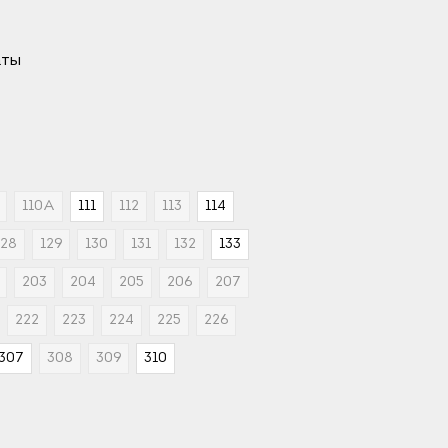
аты
110А
111
112
113
114
128
129
130
131
132
133
203
204
205
206
207
222
223
224
225
226
307
308
309
310