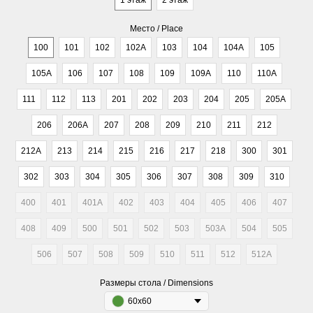
1 этаж
2 этаж
Место / Place
100
101
102
102A
103
104
104A
105
105A
106
107
108
109
109A
110
110A
111
112
113
201
202
203
204
205
205A
206
206A
207
208
209
210
211
212
212A
213
214
215
216
217
218
300
301
302
303
304
305
306
307
308
309
310
400
401
401A
402
403
404
405
406
407
408
409
500
501
502
503
503A
504
505
506
507
508
509
510
511
512
512A
Размеры стола / Dimensions
60x60